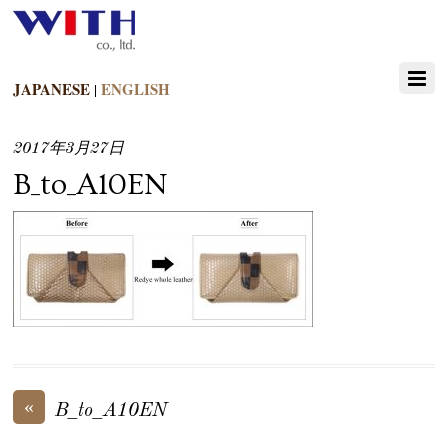
JAPANESE
ENGLISH
|
2017年3月27日
B_to_A10EN
«
B_to_A10EN