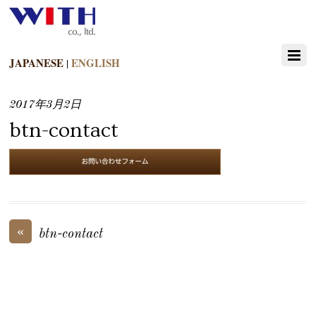
JAPANESE
ENGLISH
|
2017年3月2日
btn-contact
«
btn-contact