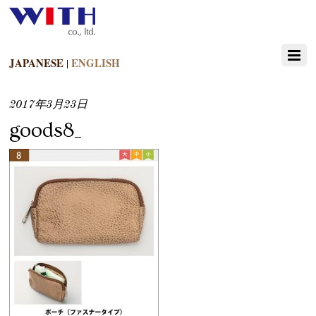
JAPANESE
ENGLISH
|
2017年3月23日
goods8_