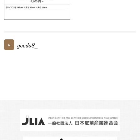
«
goods8_