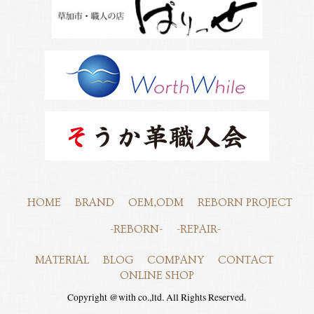
HOME
BRAND
OEM,ODM
REBORN PROJECT
-REBORN-
-REPAIR-
MATERIAL
BLOG
COMPANY
CONTACT
ONLINE SHOP
Copyright @with co.,ltd. All Rights Reserved.