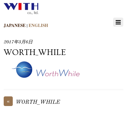
JAPANESE
ENGLISH
|
2017年3月6日
WORTH_WHILE
«
WORTH_WHILE